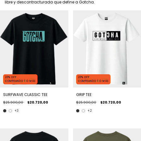
libre y descontracturada que define a Gotcha.
20% OFF
20% OFF
COMPRANDO 1 O MÁS
COMPRANDO 1 O MÁS
SURFWAVE CLASSIC TEE
GRIP TEE
$25.900,00
$20.720,00
$25.900,00
$20.720,00
+3
+2