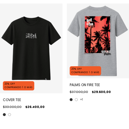
20% OFF
COMPRANDO 1 O MÁS
PALMS ON FIRE TEE
20% OFF
COMPRANDO 1 O MÁS
$37.000,00
$29.600,00
+1
COVER TEE
$33.000,00
$26.400,00