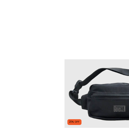
20
%
OFF