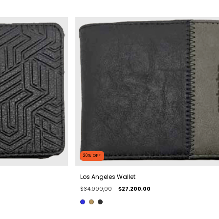
20
%
OFF
Los Angeles Wallet
$34.000,00
$27.200,00