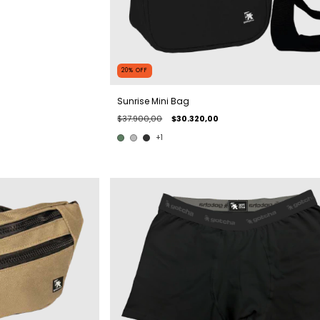
20
%
OFF
Sunrise Mini Bag
$37.900,00
$30.320,00
+1