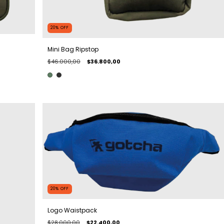
20
%
OFF
Mini Bag Ripstop
$46.000,00
$36.800,00
20
%
OFF
Logo Waistpack
$28.000,00
$22.400,00