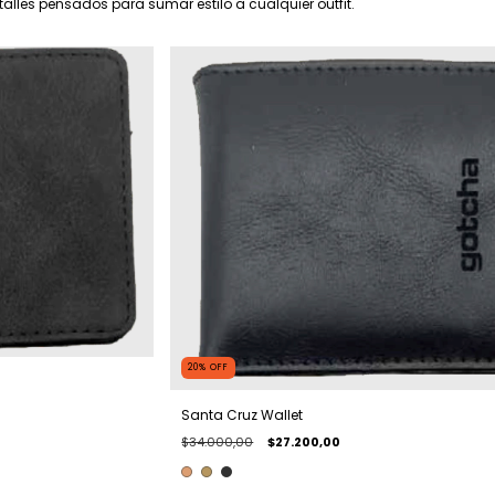
alles pensados para sumar estilo a cualquier outfit.
20
%
OFF
Santa Cruz Wallet
$34.000,00
$27.200,00