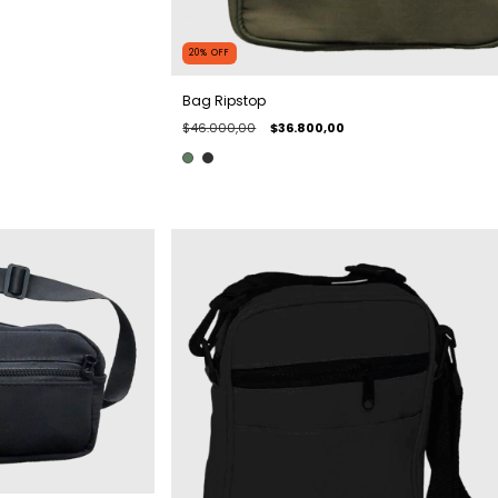
20
%
OFF
Bag Ripstop
$46.000,00
$36.800,00