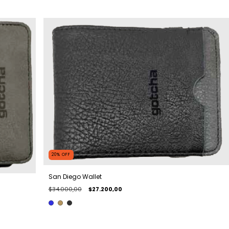
20
%
OFF
San Diego Wallet
$34.000,00
$27.200,00