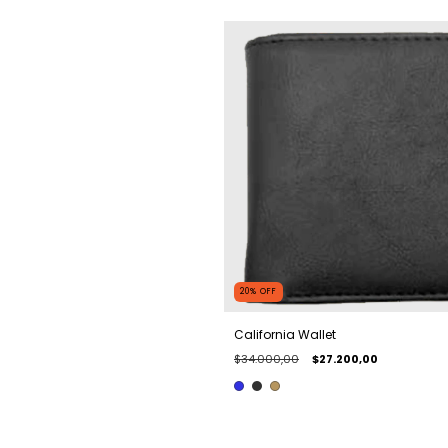
20
%
OFF
California Wallet
$34.000,00
$27.200,00