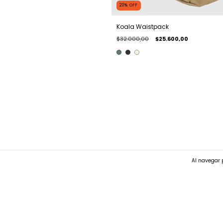
20
%
OFF
Koala Waistpack
$32.000,00
$25.600,00
Al navegar p