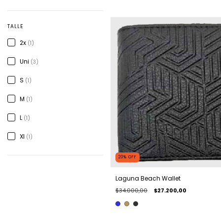
TALLE
2x
(1)
Uni
(3)
S
(1)
M
(1)
L
(1)
Xl
(1)
20
%
OFF
Laguna Beach Wallet
$34.000,00
$27.200,00