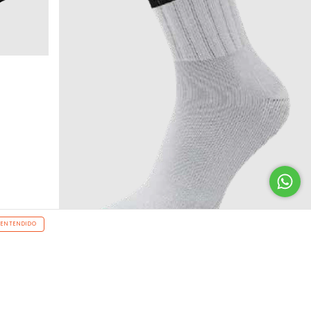
ENTENDIDO
20
%
OFF
3/4 Vibrant Socks
$12.000,00
$9.600,00