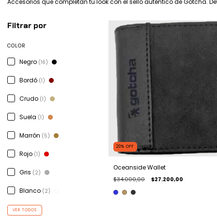
Accesorios que completan tu look con el sello auténtico de Gotcha. Det
Filtrar por
COLOR
Negro
(16)
Bordó
(1)
Crudo
(1)
Suela
(1)
Marrón
(5)
20
%
OFF
Rojo
(1)
Oceanside Wallet
Gris
(2)
$34.000,00
$27.200,00
Blanco
(2)
VER TODOS