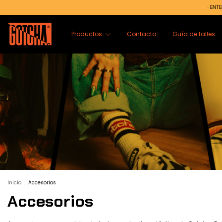
· ENTERATE ANTES QUE NADIE | S
Productos
Contacto
Guía de talles
Inicio
.
Accesorios
Accesorios