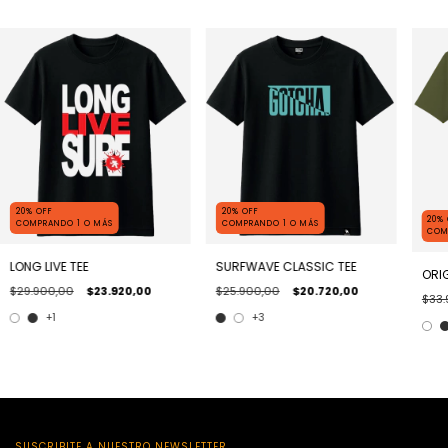
20% OFF
20% OFF
20%
COMPRANDO 1 O MÁS
COMPRANDO 1 O MÁS
COM
LONG LIVE TEE
SURFWAVE CLASSIC TEE
ORIG
$29.900,00
$23.920,00
$25.900,00
$20.720,00
$33.
+1
+3
SUSCRIBITE A NUESTRO NEWSLETTER