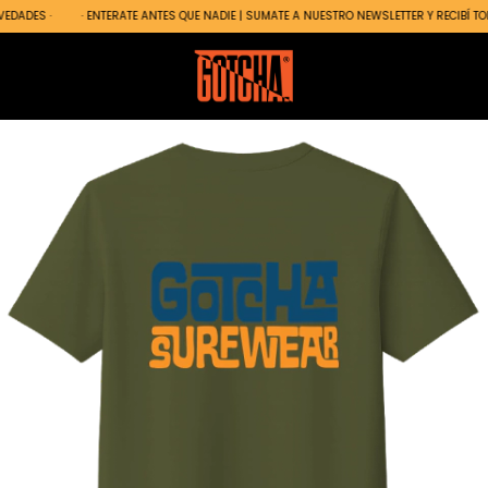
DADES ·
· ENTERATE ANTES QUE NADIE | SUMATE A NUESTRO NEWSLETTER Y RECIBÍ TOD