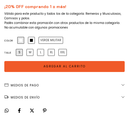
¡20% OFF comprando 1 o más!
Válido para este producto y todos los de la categoría: Remeras y Musculosas,
Camisas y polos.
Podés combinar esta promoción con otros productos de la misma categoría.
No acumulable con algunas promociones
VERDE MILITAR
COLOR
S
M
L
XL
XXL
TALLE
MEDIOS DE PAGO
MEDIOS DE ENVÍO