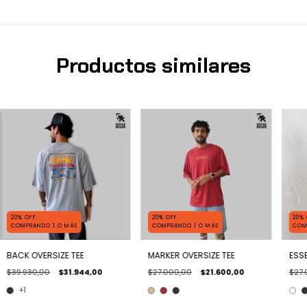
Productos similares
20% OFF
20% OFF
20%
COMPRANDO 1 O MÁS
COMPRANDO 1 O MÁS
COM
BACK OVERSIZE TEE
MARKER OVERSIZE TEE
ESSE
$39.930,00
$31.944,00
$27.000,00
$21.600,00
$27.
+1