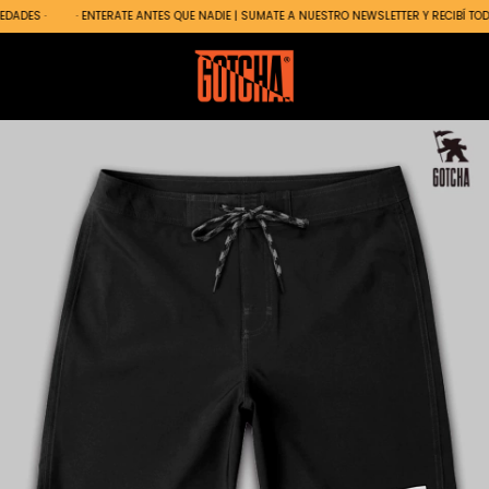
DADES ·
· ENTERATE ANTES QUE NADIE | SUMATE A NUESTRO NEWSLETTER Y RECIBÍ TOD