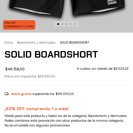
40% OFF
COMPRANDO 1 O MÁS
Inicio
.
Boardshorts y bermudas
.
SOLID BOARDSHORT
SOLID BOARDSHORT
$48.158,00
6
cuotas sin interés de
$8.026,33
Precio sin impuestos
$39.800,00
Envío gratis
superando los
$130.000,00
¡40% OFF comprando 1 o más!
Válido para este producto y todos los de la categoría: Boardshorts y bermudas.
Podés combinar esta promoción con otros productos de la misma categoría.
No acumulable con algunas promociones