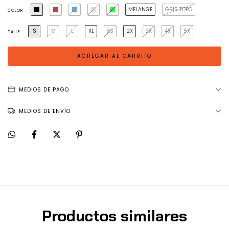
MELANGE
GRIS TOPO
COLOR
S
M
L
XL
XS
2X
3X
4X
5X
TALLE
MEDIOS DE PAGO
MEDIOS DE ENVÍO
Productos similares