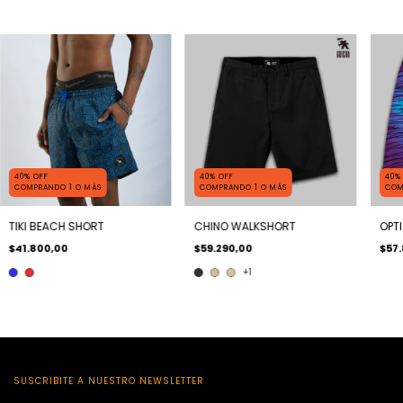
40% OFF
40% OFF
40%
COMPRANDO 1 O MÁS
COMPRANDO 1 O MÁS
COM
TIKI BEACH SHORT
CHINO WALKSHORT
OPT
$41.800,00
$59.290,00
$57.
+1
SUSCRIBITE A NUESTRO NEWSLETTER