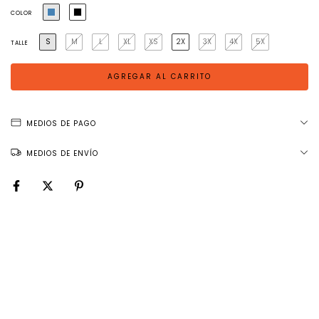
COLOR
S
M
L
XL
XS
2X
3X
4X
5X
TALLE
MEDIOS DE PAGO
MEDIOS DE ENVÍO