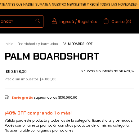
ADIE | SUMATE A NUESTRO NEWSLETTER Y RECIBÍ TODAS LAS NOVEDADES ·
· ENTERATE 
Ingresá
/
Registráte
Carrito
(
0
)
Inicio
.
Boardshorts y bermudas
.
PALM BOARDSHORT
PALM BOARDSHORT
$50.578,00
6
cuotas sin interés de
$8.429,67
Precio sin impuestos
$41.800,00
Envío gratis
superando los
$130.000,00
¡40% OFF comprando 1 o más!
Válido para este producto y todos los de la categoría: Boardshorts y bermudas.
Podés combinar esta promoción con otros productos de la misma categoría.
No acumulable con algunas promociones