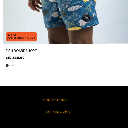
40% OFF
COMPRANDO 1 O MÁS
FISH BOARDSHORT
$57.838,00
+1
CONTACTÁNOS
5491140495353