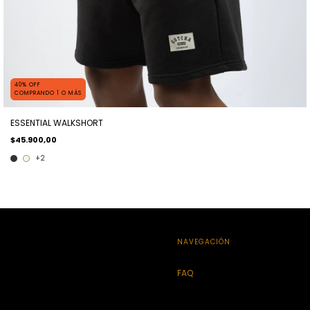
40% OFF
COMPRANDO 1 O MÁS
ESSENTIAL WALKSHORT
$45.900,00
+2
NAVEGACIÓN
FAQ