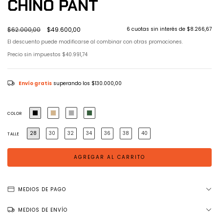
CHINO PANT
$62.000,00
$49.600,00
6
cuotas sin interés de
$8.266,67
El descuento puede modificarse al combinar con otras promociones.
Precio sin impuestos
$40.991,74
Envío gratis
superando los
$130.000,00
COLOR
28
30
32
34
36
38
40
TALLE
MEDIOS DE PAGO
MEDIOS DE ENVÍO