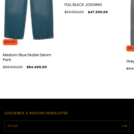
FULL BLACK JOGGING
$59.000,00
$47.200,00
20
%
OFF
20
%
Medium Blue Skater Denim
Pant
Grey
$68.000,00
$54.400,00
$64.
SUSCRIBITE A NUESTRO NEWSLETTER