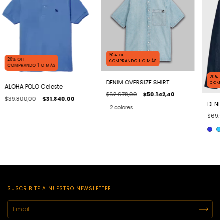
20% OFF
20% OFF
COMPRANDO 1 O MÁS
COMPRANDO 1 O MÁS
20%
DENIM OVERSIZE SHIRT
COM
ALOHA POLO Celeste
$62.678,00
$50.142,40
$39.800,00
$31.840,00
DENI
2 colores
$69.
SUSCRIBITE A NUESTRO NEWSLETTER