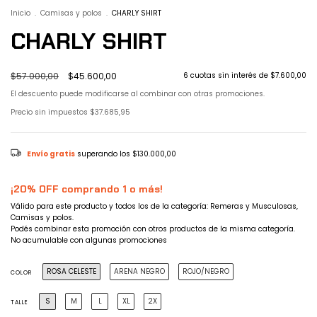
Inicio
.
Camisas y polos
.
CHARLY SHIRT
CHARLY SHIRT
$57.000,00
$45.600,00
6
cuotas sin interés de
$7.600,00
El descuento puede modificarse al combinar con otras promociones.
Precio sin impuestos
$37.685,95
Envío gratis
superando los
$130.000,00
¡20% OFF comprando 1 o más!
Válido para este producto y todos los de la categoría: Remeras y Musculosas,
Camisas y polos.
Podés combinar esta promoción con otros productos de la misma categoría.
No acumulable con algunas promociones
ROSA CELESTE
ARENA NEGRO
ROJO/NEGRO
COLOR
S
M
L
XL
2X
TALLE