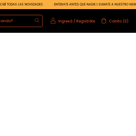
BÍ TODAS LAS NOVEDADES ·
· ENTERATE ANTES QUE NADIE | SUMATE A NUESTRO NEWSLE
Ingresá
/
Registráte
Carrito
(
0
)